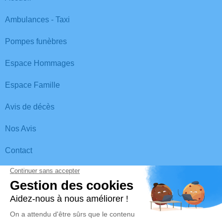
Ambulances - Taxi
Pompes funèbres
Espace Hommages
Espace Famille
Avis de décès
Nos Avis
Contact
Besoin d'aide ou vous avez des