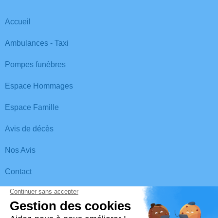
Accueil
Ambulances - Taxi
Pompes funèbres
Espace Hommages
Espace Famille
Avis de décès
Nos Avis
Contact